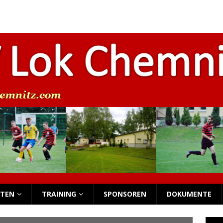
beim Funino-Festival
NACHWUCHS
s Nachwuchs-Wochenende
NACHWUCHS
 Nachwuchs-Wochenende
NACHWUCHS
 Nachwuchs-Wochenende
NACHWUCHS
ersammlung
NEWS
TEN
TRAINING
SPONSOREN
DOKUMENTE