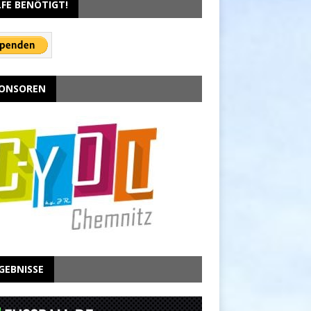
LFE BENÖTIGT!
ONSOREN
GEBNISSE