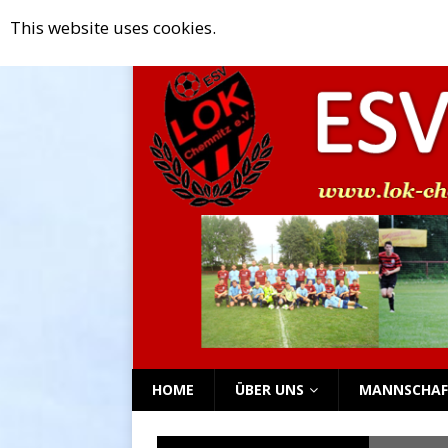
This website uses cookies.
[ Mai 18, 2025 ]
G- und F-Junioren 
NEWS TICKER
[ April 18, 2025 ]
Rückblick auf da
[ April 9, 2025 ]
Rückblick auf das
[ April 2, 2025 ]
Rückblick auf das
[ September 2, 2025 ]
Mitgliederv
HOME
ÜBER UNS
MANNSCHAF