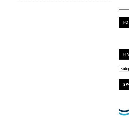
FO
FI
Finde
Dein
ELF
SP
…….