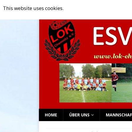
This website uses cookies.
[ Mai 18, 2025 ]
G- und F-Junioren 
NEWS TICKER
[ April 18, 2025 ]
Rückblick auf da
[ April 9, 2025 ]
Rückblick auf das
[ April 2, 2025 ]
Rückblick auf das
[ September 2, 2025 ]
Mitgliederv
HOME
ÜBER UNS
MANNSCHAF