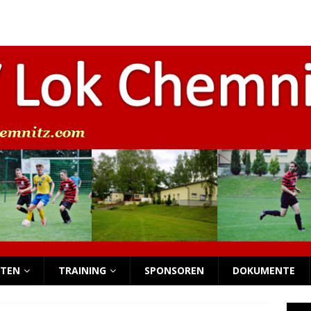
beim Funino-Festival
NACHWUCHS
s Nachwuchs-Wochenende
NACHWUCHS
 Nachwuchs-Wochenende
NACHWUCHS
 Nachwuchs-Wochenende
NACHWUCHS
ersammlung
NEWS
TEN
TRAINING
SPONSOREN
DOKUMENTE