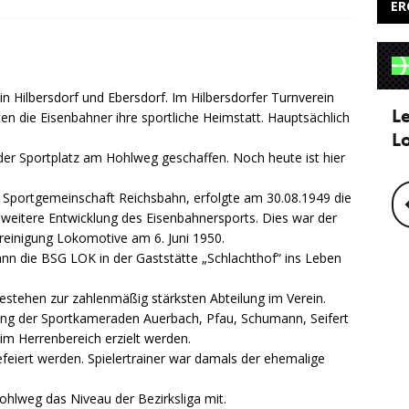
ER
in Hilbersdorf und Ebersdorf. Im Hilbersdorfer Turnverein
n die Eisenbahner ihre sportliche Heimstatt. Hauptsächlich
der Sportplatz am Hohlweg geschaffen. Noch heute ist hier
en Sportgemeinschaft Reichsbahn, erfolgte am 30.08.1949 die
 weitere Entwicklung des Eisenbahnersports. Dies war der
reinigung Lokomotive am 6. Juni 1950.
n die BSG LOK in der Gaststätte „Schlachthof“ ins Leben
 Bestehen zur zahlenmäßig stärksten Abteilung im Verein.
tung der Sportkameraden Auerbach, Pfau, Schumann, Seifert
im Herrenbereich erzielt werden.
gefeiert werden. Spielertrainer war damals der ehemalige
ohlweg das Niveau der Bezirksliga mit.