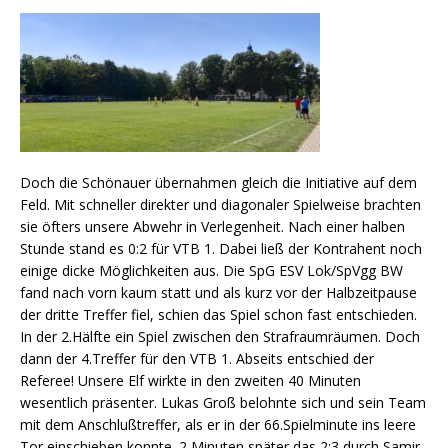
Doch die Schönauer übernahmen gleich die Initiative auf dem
Feld. Mit schneller direkter und diagonaler Spielweise brachten
sie öfters unsere Abwehr in Verlegenheit. Nach einer halben
Stunde stand es 0:2 für VTB 1. Dabei ließ der Kontrahent noch
einige dicke Möglichkeiten aus. Die SpG ESV Lok/SpVgg BW
fand nach vorn kaum statt und als kurz vor der Halbzeitpause
der dritte Treffer fiel, schien das Spiel schon fast entschieden.
In der 2.Hälfte ein Spiel zwischen den Strafraumräumen. Doch
dann der 4.Treffer für den VTB 1. Abseits entschied der
Referee! Unsere Elf wirkte in den zweiten 40 Minuten
wesentlich präsenter. Lukas Groß belohnte sich und sein Team
mit dem Anschlußtreffer, als er in der 66.Spielminute ins leere
Tor einschieben konnte. 2 Minuten später das 2:3 durch Samir