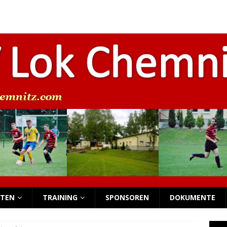
beim Funino-Festival
NACHWUCHS
s Nachwuchs-Wochenende
NACHWUCHS
 Nachwuchs-Wochenende
NACHWUCHS
 Nachwuchs-Wochenende
NACHWUCHS
ersammlung
NEWS
TEN
TRAINING
SPONSOREN
DOKUMENTE