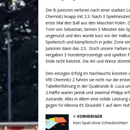
Die B-Junioren verloren nach einer starken 
Chemnitz knapp mit 2:3. Nach 3 Spielminute
erste Mal den Ball aus den Maschen holen. D
Tore von Sebastian, binnen 5 Minuten das Sp
ungenutzt und dies wurde kurz vor der Halbzei
Spielerisch und kämpferisch in jeder Zone ei
Junioren dann das 2:3. Doch unsere Farben er
vergaben 3 Hundertprozentige und spielten Fu
Ende nicht belohnt. Die Art und Weise stimmte
Den einzigen Erfolg im Nachwuchs konnten die
VfB Chemnitz 2 fuhren sie nicht nur die erst
Tabellenführung in der Qualirunde B. Luca un
2.Hälfte waren Jannik und zweimal Philipp erf
zustande. Alles in Allem eine solide Leistung 
gegen SV Viktoria 05 Einsiedel 1 auf dem Ho
VORHERIGER
Kein Spiel ohne Schiedsrichter!