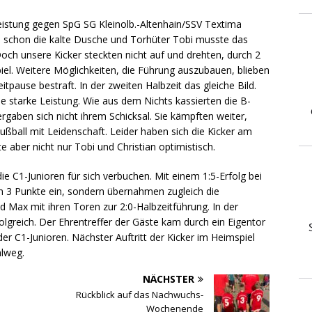
Leistung gegen SpG SG Kleinolb.-Altenhain/SSV Textima
n schon die kalte Dusche und Torhüter Tobi musste das
och unsere Kicker steckten nicht auf und drehten, durch 2
iel. Weitere Möglichkeiten, die Führung auszubauen, blieben
tpause bestraft. In der zweiten Halbzeit das gleiche Bild.
ne starke Leistung. Wie aus dem Nichts kassierten die B-
gaben sich nicht ihrem Schicksal. Sie kämpften weiter,
ßball mit Leidenschaft. Leider haben sich die Kicker am
 aber nicht nur Tobi und Christian optimistisch.
 C1-Junioren für sich verbuchen. Mit einem 1:5-Erfolg bei
en 3 Punkte ein, sondern übernahmen zugleich die
d Max mit ihren Toren zur 2:0-Halbzeitführung. In der
olgreich. Der Ehrentreffer der Gäste kam durch ein Eigentor
der C1-Junioren. Nächster Auftritt der Kicker im Heimspiel
hlweg.
NÄCHSTER
Rückblick auf das Nachwuchs-
Wochenende