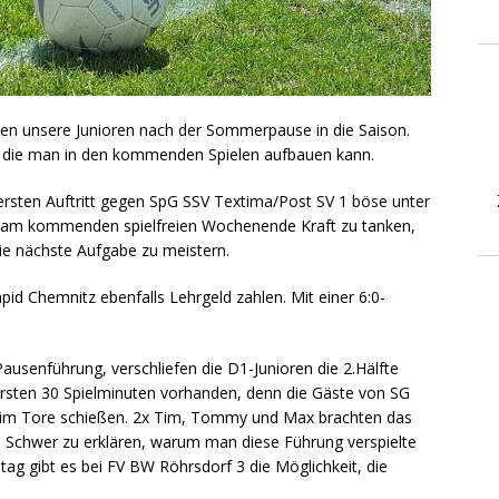
ten unsere Junioren nach der Sommerpause in die Saison.
uf die man in den kommenden Spielen aufbauen kann.
rsten Auftritt gegen SpG SSV Textima/Post SV 1 böse unter
mal am kommenden spielfreien Wochenende Kraft zu tanken,
ie nächste Aufgabe zu meistern.
d Chemnitz ebenfalls Lehrgeld zahlen. Mit einer 6:0-
ausenführung, verschliefen die D1-Junioren die 2.Hälfte
ersten 30 Spielminuten vorhanden, denn die Gäste von SG
eim Tore schießen. 2x Tim, Tommy und Max brachten das
. Schwer zu erklären, warum man diese Führung verspielte
tag gibt es bei FV BW Röhrsdorf 3 die Möglichkeit, die