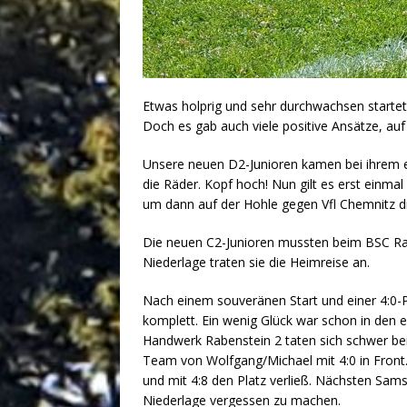
Etwas holprig und sehr durchwachsen starte
Doch es gab auch viele positive Ansätze, a
Unsere neuen D2-Junioren kamen bei ihrem e
die Räder. Kopf hoch! Nun gilt es erst ein
um dann auf der Hohle gegen Vfl Chemnitz d
Die neuen C2-Junioren mussten beim BSC Rapi
Niederlage traten sie die Heimreise an.
Nach einem souveränen Start und einer 4:0-P
komplett. Ein wenig Glück war schon in den 
Handwerk Rabenstein 2 taten sich schwer b
Team von Wolfgang/Michael mit 4:0 in Front
und mit 4:8 den Platz verließ. Nächsten Sams
Niederlage vergessen zu machen.