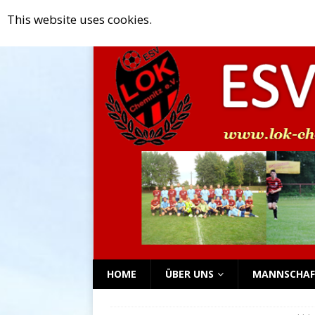
This website uses cookies.
[ Mai 18, 2025 ]
G- und F-Junioren 
NEWS TICKER
[ April 18, 2025 ]
Rückblick auf da
[ April 9, 2025 ]
Rückblick auf das
[ April 2, 2025 ]
Rückblick auf das
[ September 2, 2025 ]
Mitgliederv
HOME
ÜBER UNS
MANNSCHAF