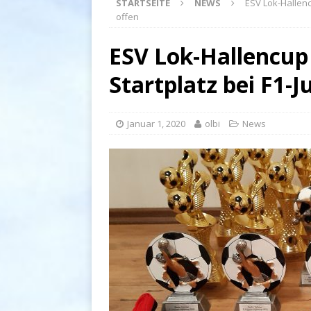
STARTSEITE
NEWS
ESV Lok-Hallenc
offen
ESV Lok-Hallencup 
Startplatz bei F1-
Januar 1, 2020
olbi
News