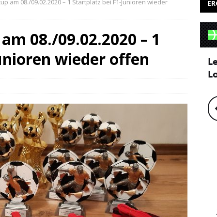
up am 08./09.02.2020 – 1 Startplatz bei F1-Junioren wieder
ER
am 08./09.02.2020 – 1
Junioren wieder offen