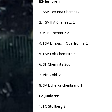
E2-Junioren
13:30 Uhr – 
1. SSV Textima Chemnitz
2. TSV IFA Chemnitz 2
3. VTB Chemnitz 2
4. FSV Limbach- Oberfrohna 2
5. ESV Lok Chemnitz 2
6. SF Chemnitz-Süd
7. VfB Zöblitz
8. SV Eiche Reichenbrand 1
F2-Junioren
Sonntag, 09.02.
1. FC Stollberg 2