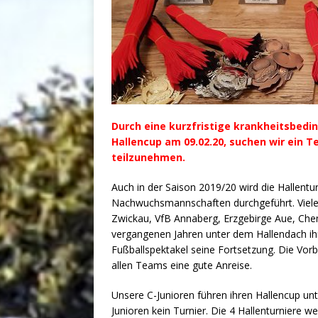
Durch eine kurzfristige krankheitsbedi
Hallencup am 09.02.20, suchen wir ein T
teilzunehmen.
Auch in der Saison 2019/20 wird die Hallentu
Nachwuchsmannschaften durchgeführt. Viel
Zwickau, VfB Annaberg, Erzgebirge Aue, Ch
vergangenen Jahren unter dem Hallendach ihre
Fußballspektakel seine Fortsetzung. Die Vor
allen Teams eine gute Anreise.
Unsere C-Junioren führen ihren Hallencup unt
Junioren kein Turnier. Die 4 Hallenturniere w