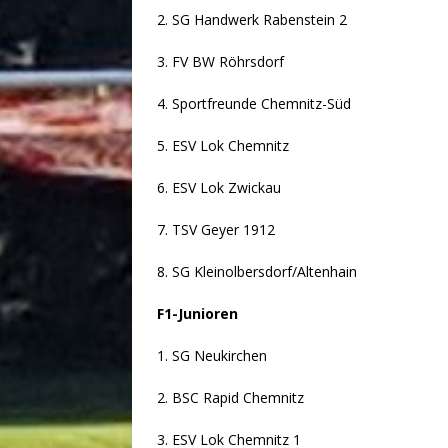
2. SG Handwerk Rabenstein 2
3. FV BW Röhrsdorf
4. Sportfreunde Chemnitz-Süd
5. ESV Lok Chemnitz
6. ESV Lok Zwickau
7. TSV Geyer 1912
8. SG Kleinolbersdorf/Altenhain
F1-Junioren
13:30 Uhr 
1. SG Neukirchen
2. BSC Rapid Chemnitz
3. ESV Lok Chemnitz 1