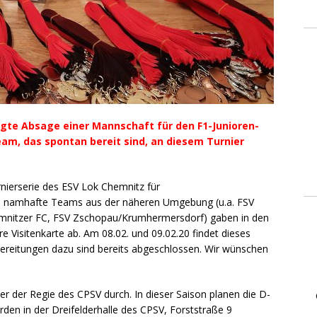
ngte Absage einer Mannschaft für den F1-Junioren-
eam, das spontan bereit sind, an diesem Turnier
rnierserie des ESV Lok Chemnitz für
e namhafte Teams aus der näheren Umgebung (u.a. FSV
emnitzer FC, FSV Zschopau/Krumhermersdorf) gaben in den
 Visitenkarte ab. Am 08.02. und 09.02.20 findet dieses
bereitungen dazu sind bereits abgeschlossen. Wir wünschen
er der Regie des CPSV durch. In dieser Saison planen die D-
erden in der Dreifelderhalle des CPSV, Forststraße 9