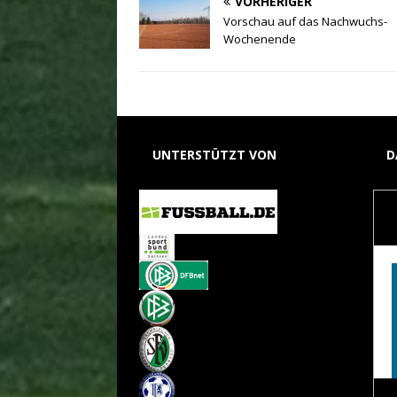
VORHERIGER
Vorschau auf das Nachwuchs-
Wochenende
UNTERSTÜTZT VON
D