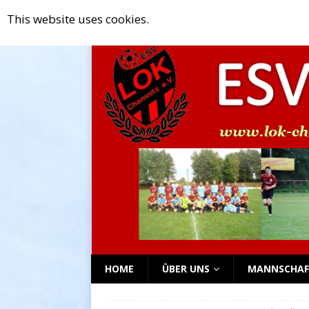
This website uses cookies.
[ Mai 18, 2025 ]
G- und F-Junioren 
NEWS TICKER
[ April 18, 2025 ]
Rückblick auf da
[ April 9, 2025 ]
Rückblick auf das
[ April 2, 2025 ]
Rückblick auf das
[ September 2, 2025 ]
Mitgliederv
HOME
ÜBER UNS
MANNSCHAF