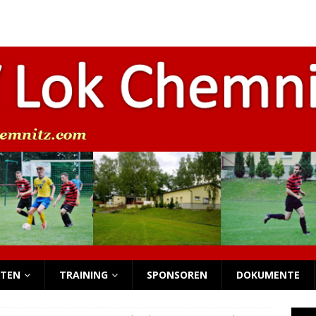
beim Funino-Festival
NACHWUCHS
s Nachwuchs-Wochenende
NACHWUCHS
 Nachwuchs-Wochenende
NACHWUCHS
 Nachwuchs-Wochenende
NACHWUCHS
ersammlung
NEWS
TEN
TRAINING
SPONSOREN
DOKUMENTE