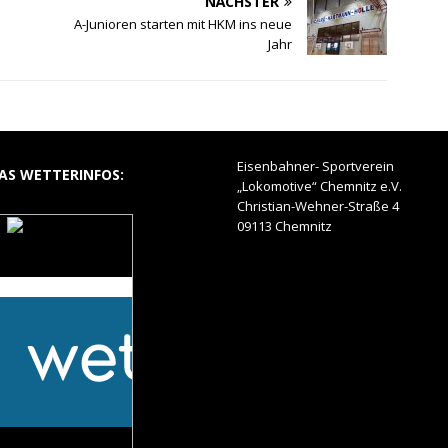
NÄCHSTER
A-Junioren starten mit HKM ins neue
Jahr
Eisenbahner- Sportverein
AS WETTERINFOS:
„Lokomotive“ Chemnitz e.V.
Christian-Wehner-Straße 4
09113 Chemnitz
Das Wetter auf dem
Hohlweg
Mehr auf
wetteronline.de